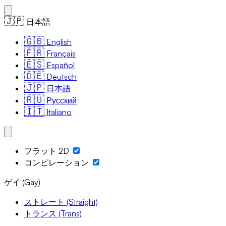
🇯🇵
日本語
🇬🇧
English
🇫🇷
Français
🇪🇸
Español
🇩🇪
Deutsch
🇯🇵
日本語
🇷🇺
Русский
🇮🇹
Italiano
フラット 2D
コンピレーション
ゲイ (Gay)
ストレート (Straight)
トランス (Trans)