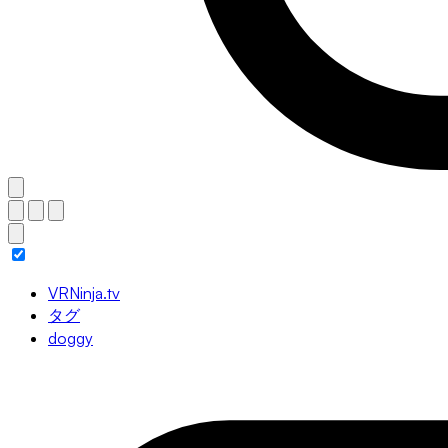
VRNinja.tv
タグ
doggy