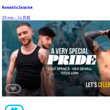
Romantic Surprise
29 min -
1ヶ月前