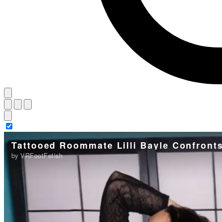
Tattooed Roommate Lilli Bayle Confronts 
by VRFootFetish