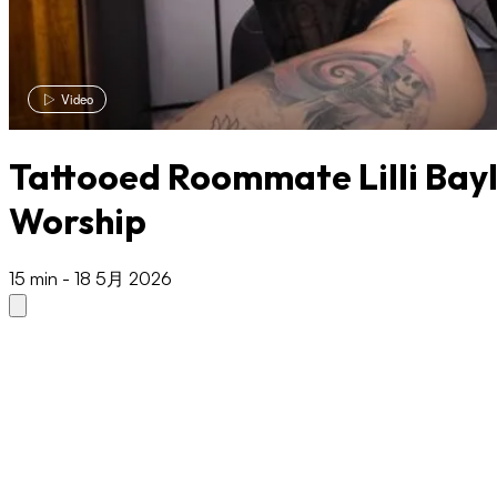
Video
Tattooed Roommate Lilli Bay
Worship
15 min
-
18 5月 2026