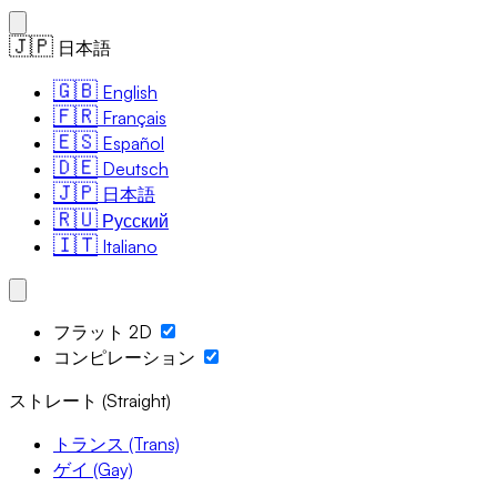
🇯🇵
日本語
🇬🇧
English
🇫🇷
Français
🇪🇸
Español
🇩🇪
Deutsch
🇯🇵
日本語
🇷🇺
Русский
🇮🇹
Italiano
フラット 2D
コンピレーション
ストレート (Straight)
トランス (Trans)
ゲイ (Gay)