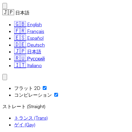
🇯🇵
日本語
🇬🇧
English
🇫🇷
Français
🇪🇸
Español
🇩🇪
Deutsch
🇯🇵
日本語
🇷🇺
Русский
🇮🇹
Italiano
フラット 2D
コンピレーション
ストレート (Straight)
トランス (Trans)
ゲイ (Gay)