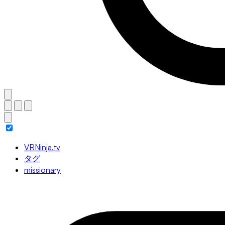
VRNinja.tv
タグ
missionary